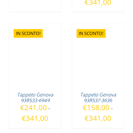
Fascia
€
341,00
originale
attuale
di
era:
è:
prezzo:
€289,90.
€241,00.
da
€158,00
IN SCONTO!
IN SCONTO!
a
€341,00
Tappeto Genova
Tappeto Genova
938533-6949
938537-3636
€
241,00
€
158,00
-
-
Fascia
Fascia
€
341,00
€
341,00
di
di
prezzo:
prezzo: