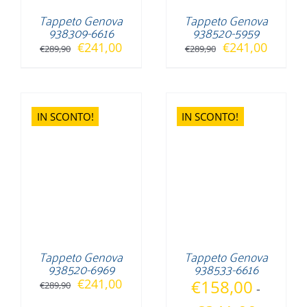
Tappeto Genova
Tappeto Genova
938309-6616
938520-5959
Il
Il
Il
Il
€
241,00
€
241,00
€
289,90
€
289,90
prezzo
prezzo
prezzo
prezzo
originale
attuale
originale
attuale
era:
è:
era:
è:
IN SCONTO!
IN SCONTO!
€289,90.
€241,00.
€289,90.
€241,0
Tappeto Genova
Tappeto Genova
938520-6969
938533-6616
Il
Il
€
241,00
€
158,00
€
289,90
-
prezzo
prezzo