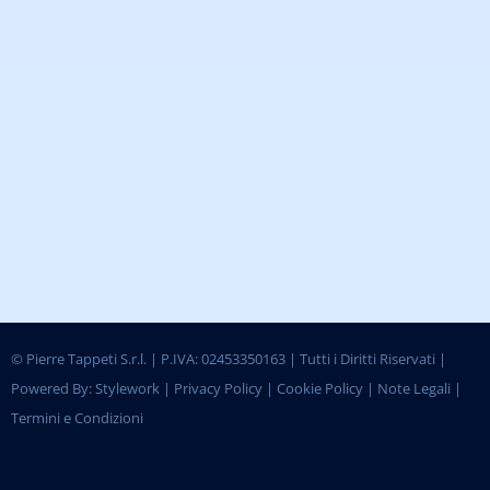
©
Pierre Tappeti S.r.l. | P.IVA: 02453350163 | Tutti i Diritti Riservati |
Powered By:
Stylework
|
Privacy Policy
|
Cookie Policy
|
Note Legali
|
Termini e Condizioni