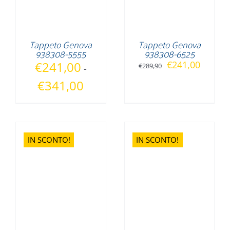
Tappeto Genova
Tappeto Genova
938308-5555
938308-6525
Il
Il
€
241,00
€
241,00
€
289,90
-
prezzo
prezzo
Fascia
€
341,00
originale
attuale
di
era:
è:
prezzo:
€289,90.
€241,0
da
€241,00
IN SCONTO!
IN SCONTO!
a
€341,00