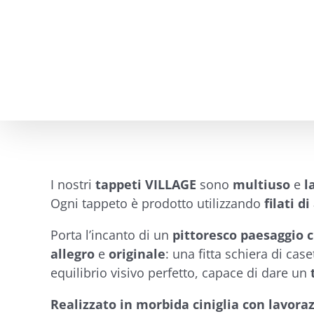
Salta
al
contenuto
I nostri
tappeti VILLAGE
sono
multiuso
e
l
Ogni tappeto è prodotto utilizzando
filati di
Porta l’incanto di un
pittoresco paesaggio c
allegro
e
originale
: una fitta schiera di ca
equilibrio visivo perfetto, capace di dare un
Realizzato in morbida ciniglia con lavora