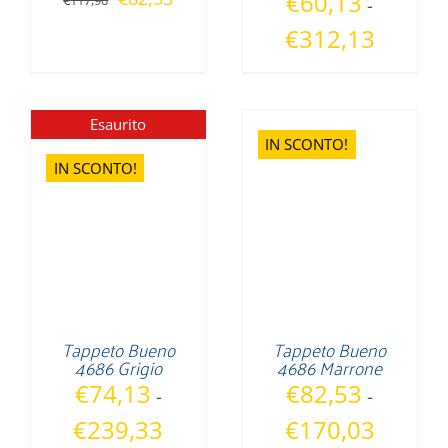
€
60,13
€
117,90
-
prezzo
prezzo
Fascia
€
312,13
originale
attuale
di
era:
è:
prezzo:
€117,90.
€82,53.
da
Esaurito
€60,13
IN SCONTO!
a
IN SCONTO!
€312,13
Tappeto Bueno
Tappeto Bueno
4686 Grigio
4686 Marrone
€
74,13
€
82,53
-
-
Fascia
Fascia
€
239,33
€
170,03