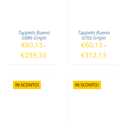
Tappeto Bueno
Tappeto Bueno
0386 Grigio
0755 Grigio
€
60,13
€
60,13
-
-
Fascia
Fascia
€
239,33
€
312,13
di
di
prezzo:
prezzo:
da
da
€60,13
€60,13
IN SCONTO!
IN SCONTO!
a
a
€239,33
€312,13