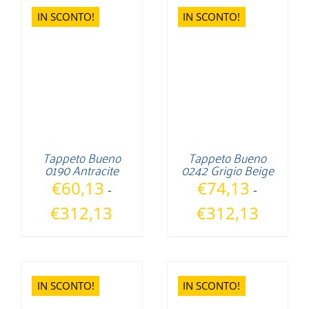
IN SCONTO!
IN SCONTO!
Tappeto Bueno
Tappeto Bueno
0190 Antracite
0242 Grigio Beige
€
60,13
€
74,13
-
-
Fascia
Fascia
€
312,13
€
312,13
di
di
prezzo:
prezzo:
da
da
€60,13
€74,13
IN SCONTO!
IN SCONTO!
a
a