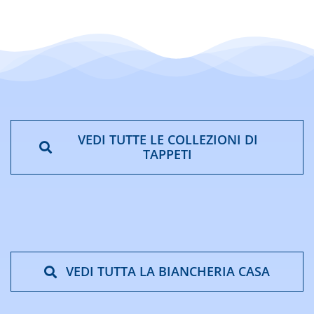
€74,13
€60,13
a
a
€312,13
€312,13
VEDI TUTTE LE COLLEZIONI DI
TAPPETI
VEDI TUTTA LA BIANCHERIA CASA