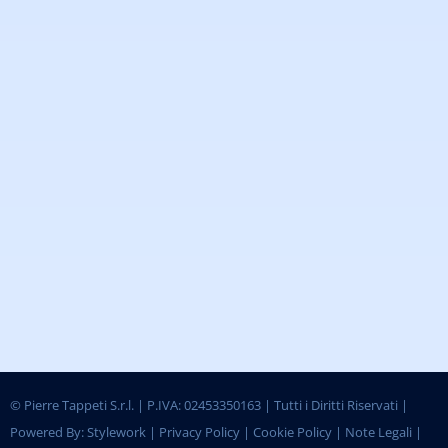
©
Pierre Tappeti S.r.l. | P.IVA: 02453350163 | Tutti i Diritti Riservati |
Powered By:
Stylework
|
Privacy Policy
|
Cookie Policy
|
Note Legali
|