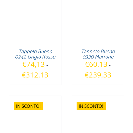
€312,13
€312,13
Tappeto Bueno
Tappeto Bueno
0242 Grigio Rosso
0330 Marrone
€
74,13
€
60,13
-
-
Fascia
Fascia
€
312,13
€
239,33
di
di
prezzo:
prezzo:
da
da
€74,13
€60,13
IN SCONTO!
IN SCONTO!
a
a
€312,13
€239,33