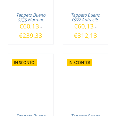
Tappeto Bueno
Tappeto Bueno
0755 Marrone
0777 Antracite
€
60,13
€
60,13
-
-
Fascia
Fascia
€
239,33
€
312,13
di
di
prezzo:
prezzo:
da
da
€60,13
€60,13
IN SCONTO!
IN SCONTO!
a
a
€239,33
€312,13
Tappeto Bueno
Tappeto Bueno