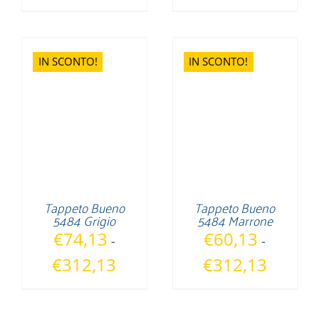
di
di
prezzo:
prezzo:
da
da
€74,13
€82,53
IN SCONTO!
IN SCONTO!
a
a
€239,33
€170,03
Tappeto Bueno
Tappeto Bueno
5484 Grigio
5484 Marrone
€
74,13
€
60,13
-
-
Fascia
Fascia
€
312,13
€
312,13
di
di
prezzo:
prezzo:
da
da