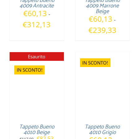
4009 Antracite
4009 Marrone
Beige
€
60,13
-
€
60,13
-
Fascia
€
312,13
Fascia
€
239,33
di
di
prezzo:
prezzo:
da
da
€60,13
Esaurito
€60,13
IN SCONTO!
a
a
IN SCONTO!
€312,13
€239,33
Tappeto Bueno
Tappeto Bueno
4010 Beige
4010 Grigio
Il
Il
€
82,53