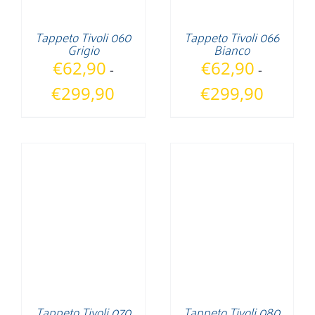
Tappeto Tivoli 060
Tappeto Tivoli 066
Grigio
Bianco
€
62,90
€
62,90
-
-
Fascia
Fascia
€
299,90
€
299,90
di
di
prezzo:
prezzo:
da
da
€62,90
€62,90
a
a
€299,90
€299,90
Tappeto Tivoli 070
Tappeto Tivoli 080