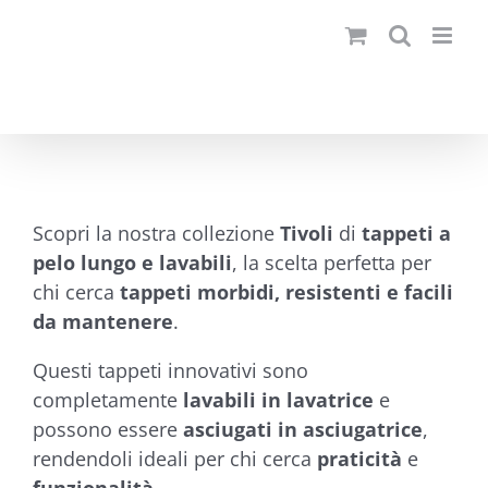
Salta
al
contenuto
Scopri la nostra collezione
Tivoli
di
tappeti a
pelo lungo e lavabili
, la scelta perfetta per
chi cerca
tappeti morbidi, resistenti e facili
da mantenere
.
Questi tappeti innovativi sono
completamente
lavabili in lavatrice
e
possono essere
asciugati in asciugatrice
,
rendendoli ideali per chi cerca
praticità
e