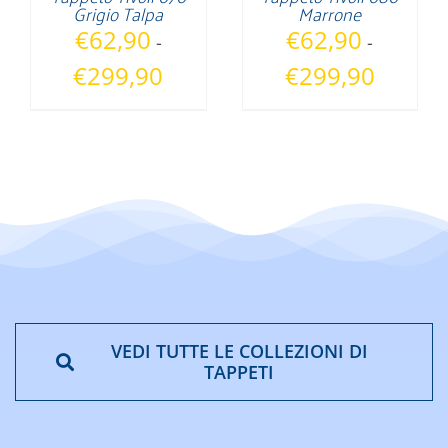
Grigio Talpa
Marrone
€
62,90
€
62,90
-
-
Fascia
Fascia
€
299,90
€
299,90
di
di
prezzo:
prezzo:
da
da
€62,90
€62,90
a
a
€299,90
€299,90
VEDI TUTTE LE COLLEZIONI DI
TAPPETI