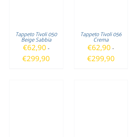
Tappeto Tivoli 050
Tappeto Tivoli 056
Beige Sabbia
Crema
€
62,90
€
62,90
-
-
Fascia
Fascia
€
299,90
€
299,90
di
di
prezzo:
prezzo:
da
da
€62,90
€62,90
a
a
€299,90
€299,90