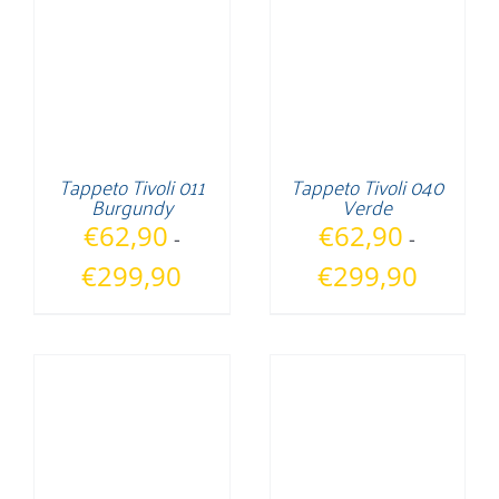
Tappeto Tivoli 011
Tappeto Tivoli 040
Burgundy
Verde
€
62,90
€
62,90
-
-
Fascia
Fascia
€
299,90
€
299,90
di
di
prezzo:
prezzo:
da
da
€62,90
€62,90
a
a
€299,90
€299,90