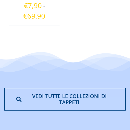
€
7,90
-
Fascia
€
69,90
di
prezzo:
da
€7,90
a
€69,90
VEDI TUTTE LE COLLEZIONI DI
TAPPETI