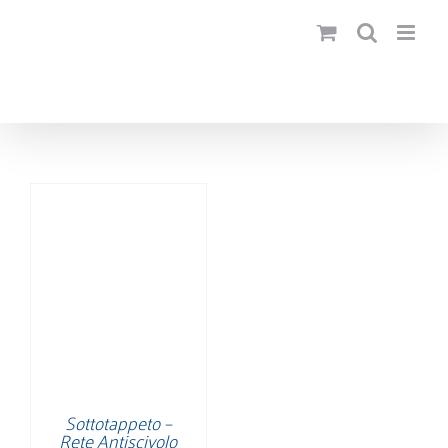
Salta
al
contenuto
Sottotappeto –
Rete Antiscivolo