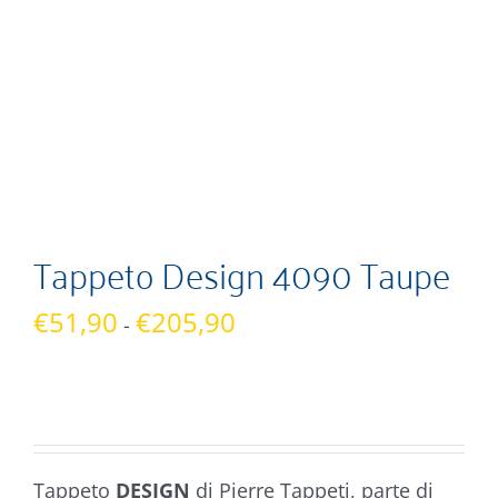
Tappeto Design 4090 Taupe
Fascia
€
51,90
€
205,90
-
di
prezzo:
da
€51,90
a
Tappeto
DESIGN
di Pierre Tappeti, parte di
€205,90