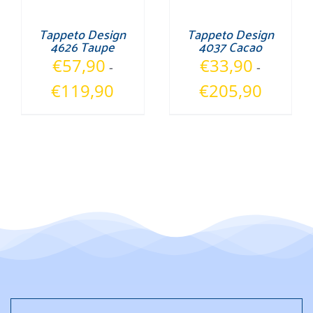
Tappeto Design
Tappeto Design
4626 Taupe
4037 Cacao
€
57,90
€
33,90
-
-
Fascia
Fascia
€
119,90
€
205,90
di
di
prezzo:
prezzo:
da
da
€57,90
€33,90
a
a
€119,90
€205,90