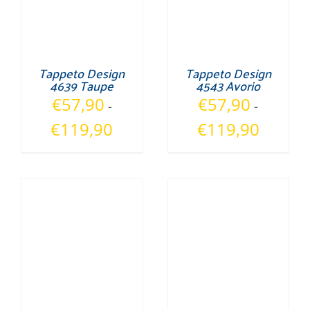
Tappeto Design
Tappeto Design
4639 Taupe
4543 Avorio
€
57,90
€
57,90
-
-
Fascia
Fascia
€
119,90
€
119,90
di
di
prezzo:
prezzo:
da
da
€57,90
€57,90
a
a
€119,90
€119,90