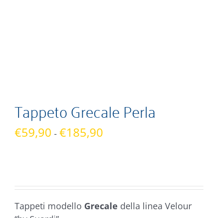
Tappeto Grecale Perla
Fascia
€
59,90
€
185,90
-
di
prezzo:
da
€59,90
a
Tappeti modello
Grecale
della linea Velour
€185,90