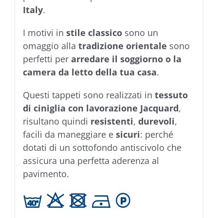
Italy
.
I motivi in
stile classico
sono un
omaggio alla
tradizione orientale
sono
perfetti per
arredare il soggiorno o la
camera da letto della tua casa
.
Questi tappeti sono realizzati in
tessuto
di ciniglia con lavorazione Jacquard
,
risultano quindi
resistenti
,
durevoli
,
facili da maneggiare e
sicuri
: perché
dotati di un sottofondo antiscivolo che
assicura una perfetta aderenza al
pavimento.
h H U D L