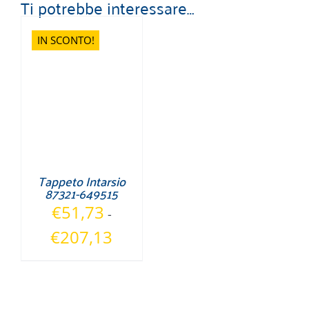
Ti potrebbe interessare…
IN SCONTO!
Tappeto Intarsio
87321-649515
€
51,73
-
Fascia
€
207,13
di
prezzo:
da
€51,73