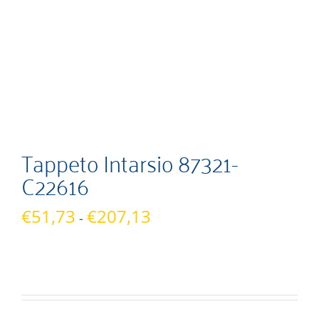
Tappeto Intarsio 87321-
C22616
Fascia
€
51,73
€
207,13
-
di
prezzo:
da
€51,73
a