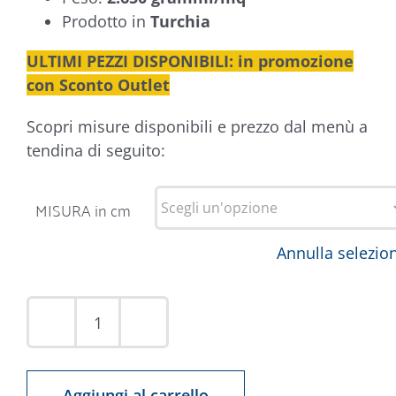
Prodotto in
Turchia
ULTIMI PEZZI DISPONIBILI: in promozione
con Sconto Outlet
Scopri misure disponibili e prezzo dal menù a
tendina di seguito:
MISURA in cm
Annulla selezio
Tappeto
Intarsio
87321-
Aggiungi al carrello