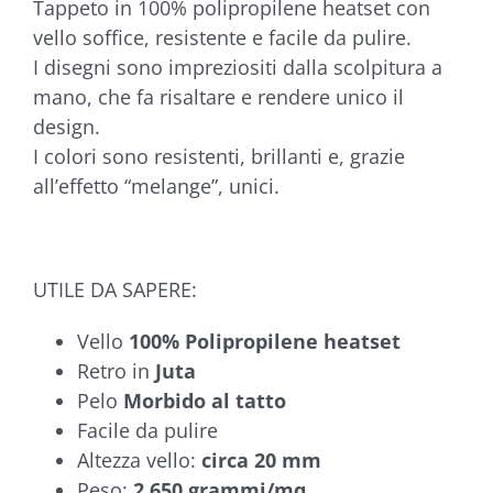
Tappeto in 100% polipropilene heatset con
€207,13
vello soffice, resistente e facile da pulire.
I disegni sono impreziositi dalla scolpitura a
mano, che fa risaltare e rendere unico il
design.
I colori sono resistenti, brillanti e, grazie
all’effetto “melange”, unici.
UTILE DA SAPERE:
Vello
100% Polipropilene heatset
Retro in
Juta
Pelo
Morbido al tatto
Facile da pulire
Altezza vello:
circa 20 mm
Peso:
2.650 grammi/mq