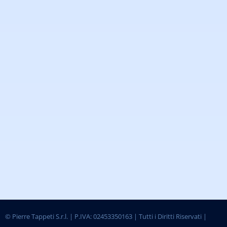
©
Pierre Tappeti S.r.l. | P.IVA: 02453350163 | Tutti i Diritti Riservati |