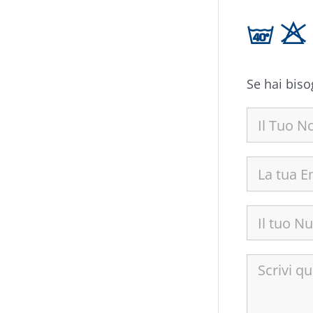
h H
Se hai biso