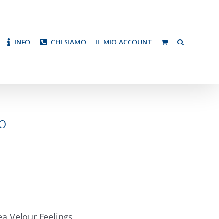
INFO
CHI SIAMO
IL MIO ACCOUNT
o
nea Velour Feelings.