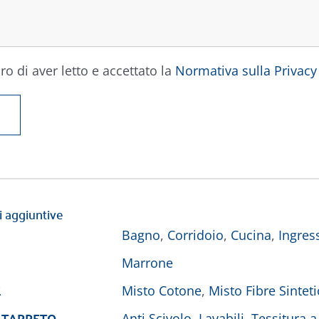
ro di aver letto e accettato la
Normativa sulla Privacy
i aggiuntive
Bagno
,
Corridoio
,
Cucina
,
Ingres
Marrone
E
Misto Cotone
,
Misto Fibre Sintet
 TAPPETO
Anti Scivolo
,
Lavabili
,
Tessitura a