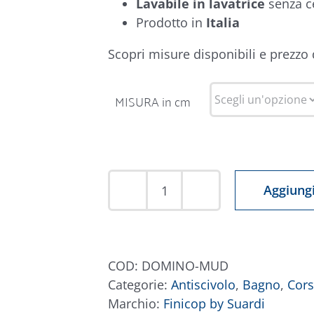
Lavabile in lavatrice
senza c
Prodotto in
Italia
Scopri misure disponibili e prezzo
MISURA in cm
Aggiungi
Tappeto
Domino
Fango
quantità
COD:
DOMINO-MUD
Categorie:
Antiscivolo
,
Bagno
,
Cors
Marchio:
Finicop by Suardi