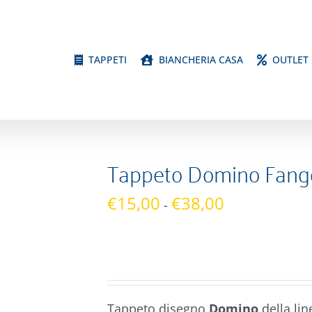
TAPPETI
BIANCHERIA CASA
OUTLET
Tappeto Domino Fang
Fascia
€
15,00
€
38,00
-
di
prezzo:
da
€15,00
a
Tappeto disegno
Domino
della li