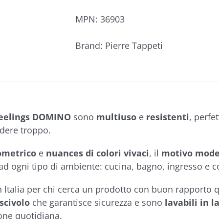
MPN:
36903
Brand:
Pierre Tappeti
Feelings DOMINO
sono
multiuso
e
resistenti
, perfe
dere troppo.
ometrico
e
nuances di colori vivaci
, il
motivo moder
 ad ogni tipo di ambiente: cucina, bagno, ingresso e c
in Italia per chi cerca un prodotto con buon rapporto 
-scivolo
che garantisce sicurezza e sono
lavabili in l
ne quotidiana.