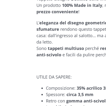
€38,00
Un prodotto
100% Made in Italy
,
prezzo conveniente
!
L’
eleganza del disegno geometri
sfumature
rendono questo tappeto
casa: dall’ingresso al salotto… ma 
da letto.
Sono
tappeti multiuso
perché
re
anti-scivolo
e facili da pulire per
UTILE DA SAPERE:
Composizione:
35% acrilico 
Spessore:
circa 3,5 mm
Retro con
gomma anti-scivo