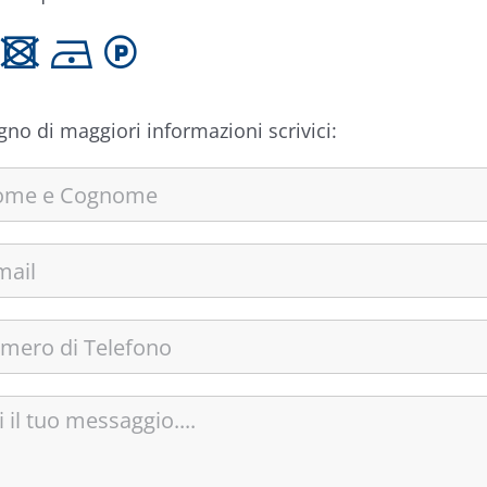
 U D L
gno di maggiori informazioni scrivici: