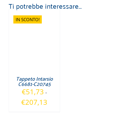
Ti potrebbe interessare…
IN SCONTO!
Tappeto Intarsio
C6681-C20745
€
51,73
-
Fascia
€
207,13
di
prezzo:
da