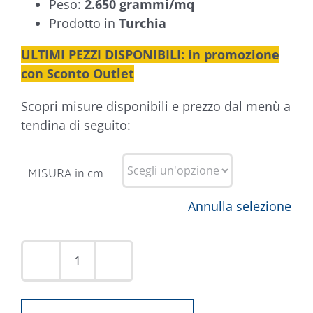
Peso:
2.650 grammi/mq
Prodotto in
Turchia
ULTIMI PEZZI DISPONIBILI: in promozione
con Sconto Outlet
Scopri misure disponibili e prezzo dal menù a
tendina di seguito:
MISURA in cm
Annulla selezione
Tappeto
Intarsio
87182-