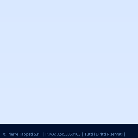
©
Pierre Tappeti S.r.l. | P.IVA: 02453350163 | Tutti i Diritti Riservati |