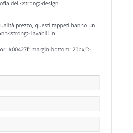
sofia del <strong>design
qualità prezzo, questi tappeti hanno un
ono<strong> lavabili in
lor: #00427f; margin-bottom: 20px;”>