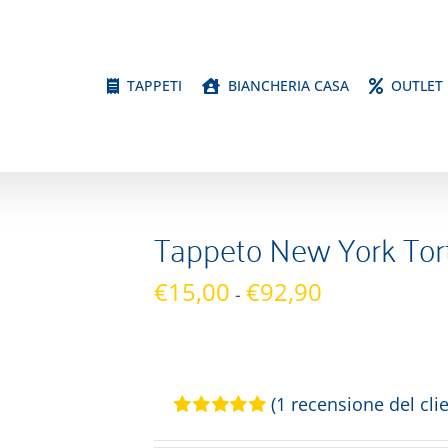
TAPPETI
BIANCHERIA CASA
OUTLET
Tappeto New York Tor
Fascia
€
15,00
€
92,90
-
di
prezzo:
da
€15,00
(
1
recensione del clie
a
Valutato
1