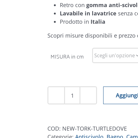
Retro con
gomma anti-scivo
Lavabile in lavatrice
senza c
Prodotto in
Italia
Scopri misure disponibili e prezzo
MISURA in cm
Aggiungi
Tappeto
New
York
Tortora
COD:
NEW-TORK-TURTLEDOVE
quantità
Categorie:
Antiscivolo
,
Bagno
,
Cam