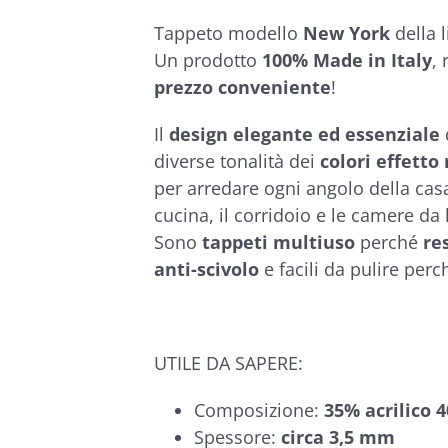
€92,90
5.00
su 5 su
base di
Tappeto modello
New York
della 
recensioni
Un prodotto
100% Made in Italy
,
prezzo conveniente
!
Il
design elegante ed essenziale
diverse tonalità dei
colori effett
per arredare ogni angolo della casa
cucina, il corridoio e le camere da 
Sono
tappeti multiuso
perché
re
anti-scivolo
e facili da pulire per
UTILE DA SAPERE:
Composizione:
35% acrilico 
Spessore:
circa 3,5 mm