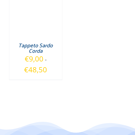
Tappeto Sardo
Corda
€
9,00
-
Fascia
€
48,50
di
prezzo:
da
€9,00
a
€48,50