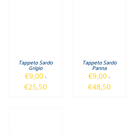
Tappeto Sardo
Tappeto Sardo
Grigio
Panna
€
9,00
€
9,00
-
-
Fascia
Fascia
€
25,50
€
48,50
di
di
prezzo:
prezzo:
da
da
€9,00
€9,00
a
a
€25,50
€48,50