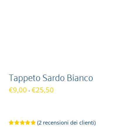
Tappeto Sardo Bianco
Fascia
€
9,00
€
25,50
-
di
prezzo:
da
€9,00
(
2
recensioni dei clienti)
a
Valutato
2