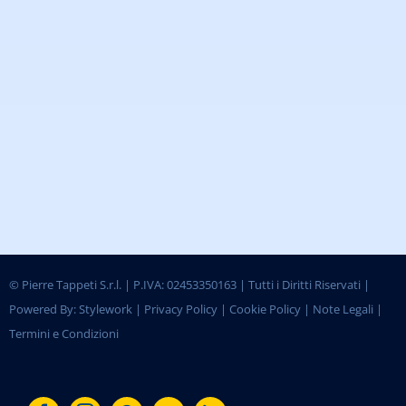
©
Pierre Tappeti S.r.l. | P.IVA: 02453350163 | Tutti i Diritti Riservati |
Powered By:
Stylework
|
Privacy Policy
|
Cookie Policy
|
Note Legali
|
Termini e Condizioni