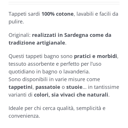
€25,50
5.00
su 5 su
base di
Tappeti sardi
100% cotone
, lavabili e facili da
recensioni
pulire.
Originali:
realizzati in Sardegna come da
tradizione artigianale
.
Questi tappeti bagno sono
pratici e morbidi
,
tessuto assorbente e perfetto per l’uso
quotidiano in bagno o lavanderia.
Sono disponibili in varie misure come
tappetini
,
passatoie
o
stuoie
… in tantissime
varianti di
colori, sia vivaci che naturali
.
Ideale per chi cerca qualità, semplicità e
convenienza.