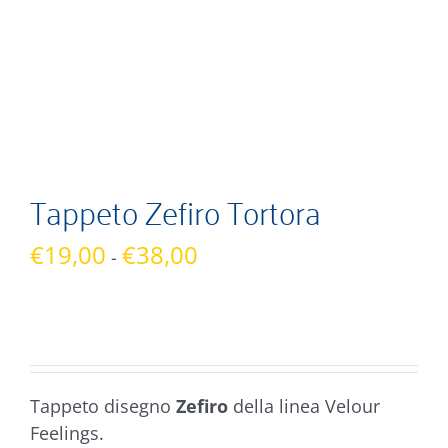
Tappeto Zefiro Tortora
Fascia
€
19,00
€
38,00
-
di
prezzo:
da
€19,00
a
Tappeto disegno
Zefiro
della linea Velour
€38,00
Feelings.