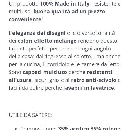
Un prodotto
100% Made in Italy
, resistente e
multiuso,
buona qualità ad un prezzo
conveniente
!
L’
eleganza dei disegni
e le diverse tonalità
dei
colori effetto melange
rendono questo
tappeto perfetto per arredare ogni angolo
della casa: dall’ingresso al salotto… ma anche
per la cucina, il corridoio e le camere da letto.
Sono
tappeti multiuso
perché
resistenti
all’usura
, sicuri grazie al
retro anti-scivolo
e
facili da pulire perché
lavabili in lavatrice
.
UTILE DA SAPERE:
Composizione:
35% acrilico 35% cotone