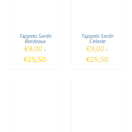
Tappeto Sardo
Tappeto Sardo
Bordeaux
Celeste
€
9,00
€
9,00
-
-
Fascia
Fascia
€
25,50
€
25,50
di
di
prezzo:
prezzo:
da
da
€9,00
€9,00
a
a
€25,50
€25,50