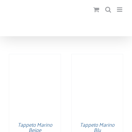
Salta
al
contenuto
Tappeto Marino
Tappeto Marino
Beige
Blu