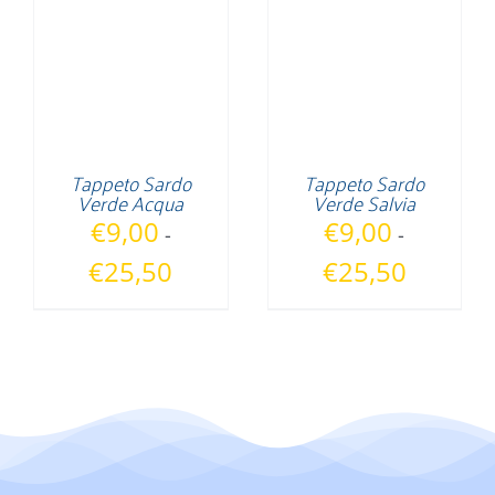
€25,50
€25,50
Tappeto Sardo
Tappeto Sardo
Verde Acqua
Verde Salvia
€
9,00
€
9,00
-
-
Fascia
Fascia
€
25,50
€
25,50
di
di
prezzo:
prezzo:
da
da
€9,00
€9,00
a
a
€25,50
€25,50