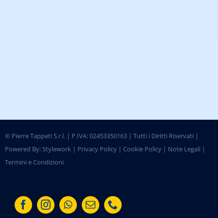
©
Pierre Tappeti S.r.l. | P.IVA: 02453350163 | Tutti i Diritti Riservati |
Powered By:
Stylework
|
Privacy Policy
|
Cookie Policy
|
Note Legali
|
Termini e Condizioni