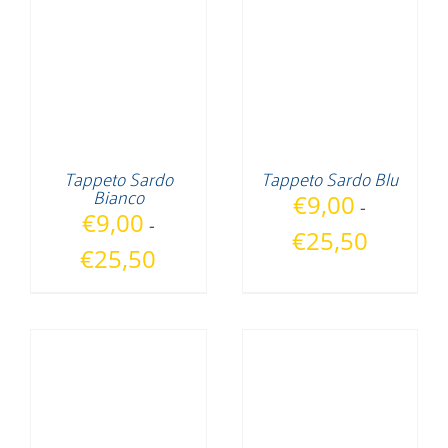
€25,50
€25,50
Tappeto Sardo
Tappeto Sardo Blu
Bianco
€
9,00
-
€
9,00
-
Fascia
€
25,50
Fascia
€
25,50
di
di
prezzo:
prezzo:
da
da
€9,00
€9,00
a
a
€25,50
€25,50