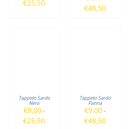
Fascia
€
25,50
Fascia
€
48,50
di
di
prezzo:
prezzo:
da
da
€9,00
€9,00
a
a
€25,50
€48,50
Tappeto Sardo
Tappeto Sardo
Nero
Panna
€
9,00
€
9,00
-
-
Fascia
Fascia
€
25,50
€
48,50
di
di