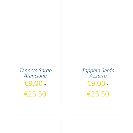
Tappeto Sardo
Tappeto Sardo
Arancione
Azzurro
€
9,00
€
9,00
-
-
Fascia
Fascia
€
25,50
€
25,50
di
di
prezzo:
prezzo:
da
da
€9,00
€9,00
a
a