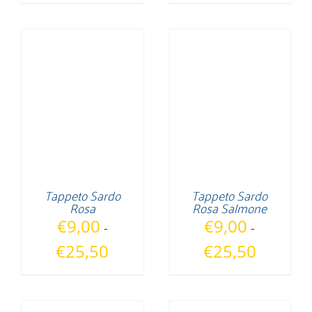
prezzo:
prezzo:
da
da
€9,00
€9,00
a
a
€25,50
€48,50
Tappeto Sardo
Tappeto Sardo
Rosa
Rosa Salmone
€
9,00
€
9,00
-
-
Fascia
Fascia
€
25,50
€
25,50
di
di
prezzo:
prezzo:
da
da