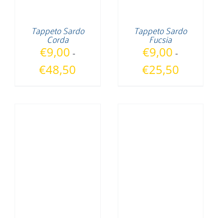
Tappeto Sardo
Tappeto Sardo
Corda
Fucsia
€
9,00
€
9,00
-
-
Fascia
Fascia
€
48,50
€
25,50
di
di
prezzo:
prezzo:
da
da
€9,00
€9,00
a
a
€48,50
€25,50