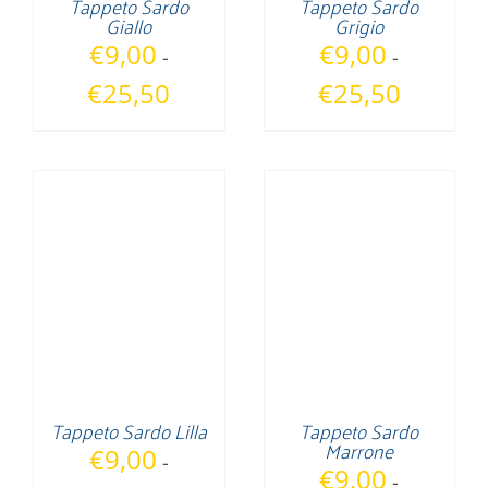
Tappeto Sardo
Tappeto Sardo
Giallo
Grigio
€
9,00
€
9,00
-
-
Fascia
Fascia
€
25,50
€
25,50
di
di
prezzo:
prezzo:
da
da
€9,00
€9,00
a
a
€25,50
€25,50
Tappeto Sardo Lilla
Tappeto Sardo
Marrone
€
9,00
-
€
9,00
-