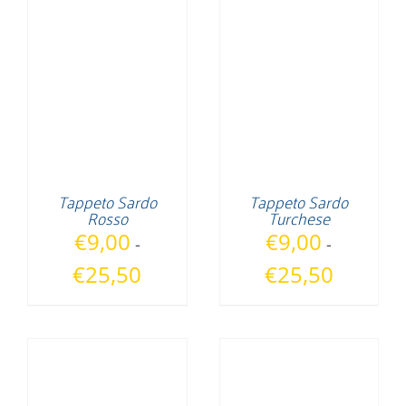
€9,00
€9,00
a
a
€25,50
€25,50
Tappeto Sardo
Tappeto Sardo
Rosso
Turchese
€
9,00
€
9,00
-
-
Fascia
Fascia
€
25,50
€
25,50
di
di
prezzo:
prezzo:
da
da
€9,00
€9,00
a
a