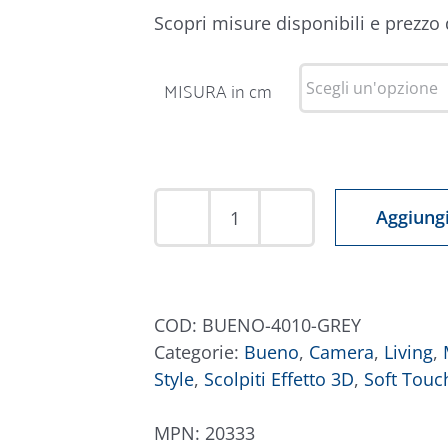
Scopri misure disponibili e prezzo
MISURA in cm
Aggiungi
Tappeto
Bueno
4010
Grigio
COD:
BUENO-4010-GREY
quantità
Categorie:
Bueno
,
Camera
,
Living
,
Style
,
Scolpiti Effetto 3D
,
Soft Touc
MPN:
20333