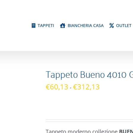
TAPPETI
BIANCHERIA CASA
OUTLET
Tappeto Bueno 4010 G
Fascia
€
60,13
€
312,13
-
di
prezzo:
da
€60,13
a
Tappeto moderno collezione
BUE