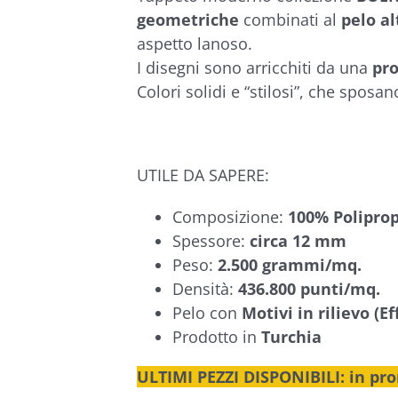
€312,13
geometriche
combinati al
pelo a
aspetto lanoso.
I disegni sono arricchiti da una
pro
Colori solidi e “stilosi”, che sposan
UTILE DA SAPERE:
Composizione:
100% Poliprop
Spessore:
circa 12 mm
Peso:
2.500 grammi/mq.
Densità:
436.800 punti/mq.
Pelo con
Motivi in rilievo (Ef
Prodotto in
Turchia
ULTIMI PEZZI DISPONIBILI: in pr