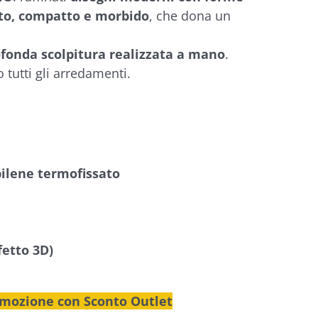
lto, compatto e morbido
, che dona un
fonda scolpitura realizzata a mano
.
o tutti gli arredamenti.
ilene termofissato
fetto 3D)
omozione con Sconto Outlet