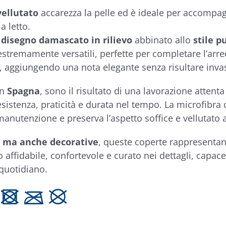
vellutato
accarezza la pelle ed è ideale per accompagn
a letto.
 disegno damascato in rilievo
abbinato allo
stile p
estremamente versatili, perfette per completare l’ar
i, aggiungendo una nota elegante senza risultare inva
in
Spagna
, sono il risultato di una lavorazione attenta
esistenza, praticità e durata nel tempo. La microfibra 
manutenzione e preserva l’aspetto soffice e vellutat
i ma anche decorative
, queste coperte rappresentan
 affidabile, confortevole e curato nei dettagli, capace
quotidiano.
 U C K