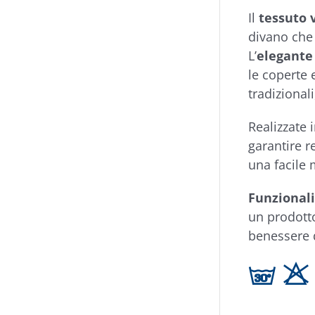
Il
tessuto 
divano che 
L’
elegante
le coperte 
tradizional
Realizzate 
garantire r
una facile 
Funzional
un prodotto
benessere 
g H