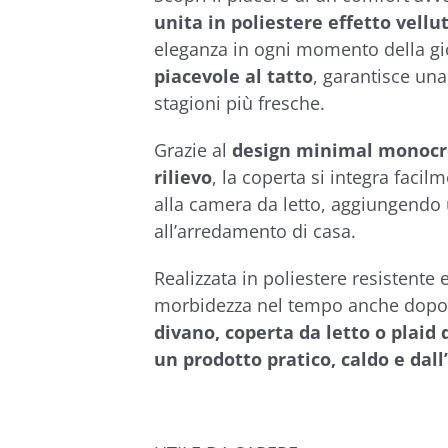
€49,00
unita in poliestere effetto vellu
eleganza in ogni momento della gio
piacevole al tatto
, garantisce una
stagioni più fresche.
Grazie al
design minimal monocr
rilievo
, la coperta si integra faci
alla camera da letto, aggiungendo
all’arredamento di casa.
Realizzata in poliestere resistente
morbidezza nel tempo anche dopo 
divano, coperta da letto o plaid 
un prodotto pratico, caldo e dal