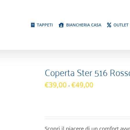
TAPPETI
BIANCHERIA CASA
OUTLET
Coperta Ster 516 Ross
Fascia
€
39,00
€
49,00
-
di
prezzo:
da
€39,00
a
Scopri il piacere di un comfort av