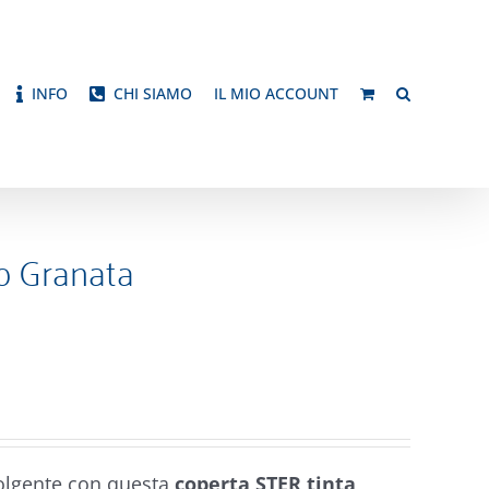
INFO
CHI SIAMO
IL MIO ACCOUNT
o Granata
volgente con questa
coperta STER tinta