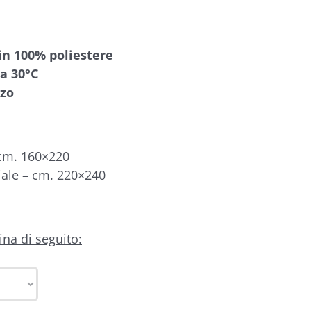
in 100% poliestere
 a 30°C
zzo
 cm. 160×220
iale – cm. 220×240
na di seguito: