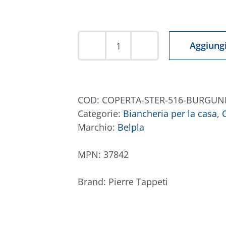
Aggiungi
Coperta
Ster
516
Rosso
COD:
COPERTA-STER-516-BURGUN
Granata
Categorie:
Biancheria per la casa
,
quantità
Marchio:
Belpla
MPN:
37842
Brand:
Pierre Tappeti