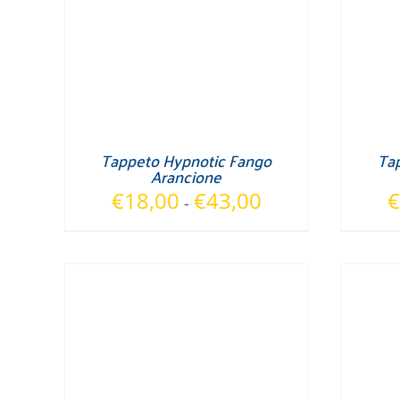
Tappeto Hypnotic Fango
Tap
Arancione
Fascia
€
18,00
€
43,00
€
-
di
prezzo:
da
€18,00
a
€43,00