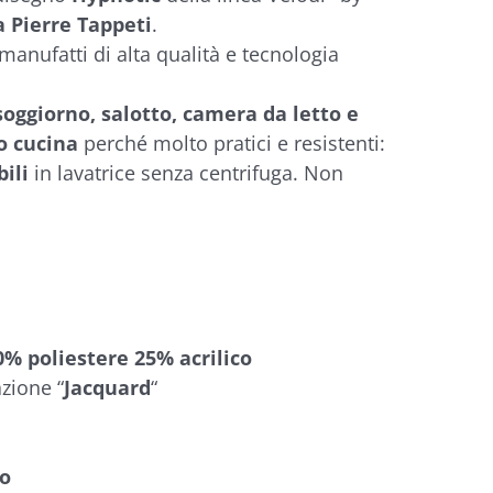
da Pierre Tappeti
.
 manufatti di alta qualità e tecnologia
soggiorno, salotto, camera da letto e
o cucina
perché molto pratici e resistenti:
bili
in lavatrice senza centrifuga. Non
% poliestere 25% acrilico
azione “
Jacquard
“
lo