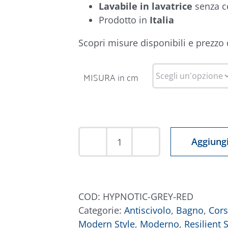
Lavabile in lavatrice
senza c
Prodotto in
Italia
Scopri misure disponibili e prezzo
MISURA in cm
Aggiungi
Tappeto
Hypnotic
Grigio
Rosso
COD:
HYPNOTIC-GREY-RED
quantità
Categorie:
Antiscivolo
,
Bagno
,
Cors
Modern Style
,
Moderno
,
Resilient S