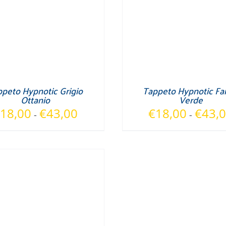
peto Hypnotic Grigio
Tappeto Hypnotic Fa
Ottanio
Verde
Fascia
18,00
€
43,00
€
18,00
€
43,
-
-
di
prezzo:
da
€18,00
a
€43,00