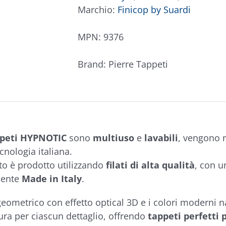
Marchio:
Finicop by Suardi
MPN:
9376
Brand:
Pierre Tappeti
peti HYPNOTIC
sono
multiuso
e
lavabili
, vengono r
ecnologia italiana.
o è prodotto utilizzando
filati di alta qualità
, con u
mente
Made in Italy
.
geometrico con effetto optical 3D e i colori moderni na
ra per ciascun dettaglio, offrendo
tappeti perfetti 