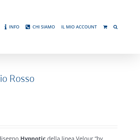
INFO
CHI SIAMO
IL MIO ACCOUNT
io Rosso
 disegno
Hypnotic
della linea Velour “by