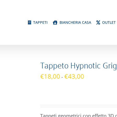
TAPPETI
BIANCHERIA CASA
OUTLET
Tappeto Hypnotic Grig
Fascia
€
18,00
€
43,00
-
di
prezzo:
da
€18,00
a
Tappeti geometrici con effetto 3D