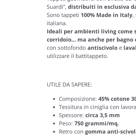
€43,00
Suardi”,
distribuiti in esclusiva 
Sono tappeti
100% Made in Italy
,
italiana.
Ideali per ambienti living come 
corridoio… ma anche per bagno 
con sottofondo
antiscivolo
e
lava
utilizzare il battitappeto.
UTILE DA SAPERE:
Composizione:
45% cotone 30
Tessitura in ciniglia con lavor
Spessore:
circa 3,5 mm
Peso:
750 grammi/mq.
Retro con
gomma anti-scivo