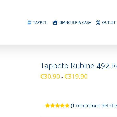
TAPPETI
BIANCHERIA CASA
OUTLET
Tappeto Rubine 492 R
Fascia
€
30,90
€
319,90
-
di
prezzo:
da
€30,90
(
1
recensione del clie
a
Valutato
1