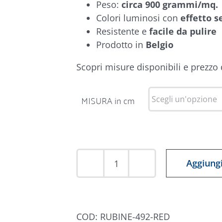
Peso:
circa 900 grammi/mq.
Colori luminosi con
effetto s
Resistente e
facile da pulire
Prodotto in
Belgio
Scopri misure disponibili e prezzo
MISURA in cm
Aggiungi
Tappeto
Rubine
492
Rosso
COD:
RUBINE-492-RED