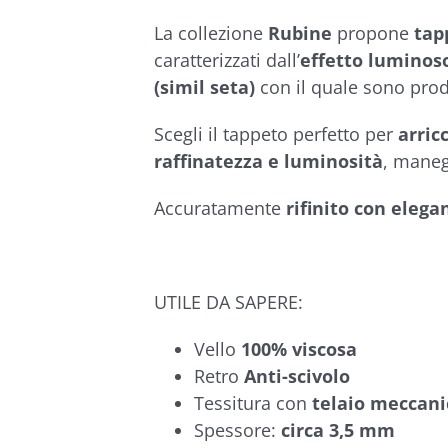
€319,90
5.00
su 5 su
base di
La collezione
Rubine
propone
tap
recensioni
caratterizzati dall’
effetto luminos
(simil seta)
con il quale sono prod
Scegli il tappeto perfetto per
arric
raffinatezza e luminosità
, maneg
Accuratamente
rifinito con elega
UTILE DA SAPERE:
Vello
100% viscosa
Retro
Anti-scivolo
Tessitura con
telaio meccani
Spessore:
circa 3,5 mm