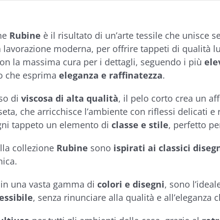
one
Rubine
è il risultato di un’arte tessile che unisce 
 lavorazione moderna, per offrire tappeti di qualità 
con la massima cura per i dettagli, seguendo i più
ele
o che esprima
eleganza e raffinatezza
.
uso di
viscosa di alta qualità
, il pelo corto crea un a
seta, che arricchisce l’ambiente con riflessi delicati e 
ni tappeto un elemento di
classe e stile
, perfetto p
ella collezione
Rubine
sono
ispirati ai classici diseg
nica.
i in una vasta gamma di
colori e disegni
, sono l’ideal
essibile
, senza rinunciare alla qualità e all’eleganza 