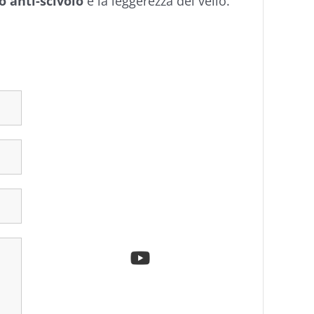
o anti-scivolo
e la leggerezza del vello.