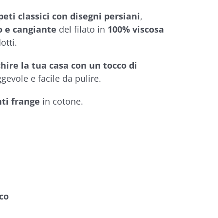
peti classici con disegni persiani
,
o e cangiante
del filato in
100% viscosa
otti.
chire la tua casa con un tocco di
gevole e facile da pulire.
nti frange
in cotone.
co