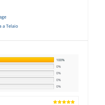
age
a a Telaio
100%
0%
0%
0%
0%