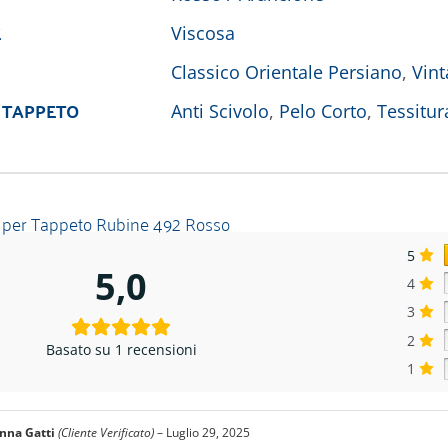
E
Viscosa
Classico Orientale Persiano
,
Vint
 TAPPETO
Anti Scivolo
,
Pelo Corto
,
Tessitur
 per
Tappeto Rubine 492 Rosso
5
5,0
4
3
2
Basato su 1 recensioni
1
nna Gatti
(Cliente Verificato)
–
Luglio 29, 2025