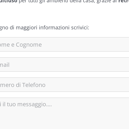
ultiuso
per tutti gli ambienti della casa, grazie al
retr
gno di maggiori informazioni scrivici: