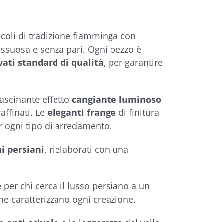
secoli di tradizione fiamminga con
lussuosa e senza pari. Ogni pezzo è
vati standard di qualità
, per garantire
ffascinante effetto
cangiante luminoso
raffinati. Le
eleganti frange
di finitura
er ogni tipo di arredamento.
ni persiani
, rielaborati con una
e per chi cerca il lusso persiano a un
che caratterizzano ogni creazione.