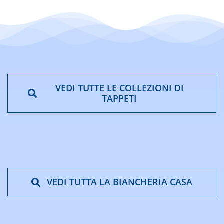
€30,90
€10,90
a
a
€319,90
€319,90
VEDI TUTTE LE COLLEZIONI DI
TAPPETI
VEDI TUTTA LA BIANCHERIA CASA