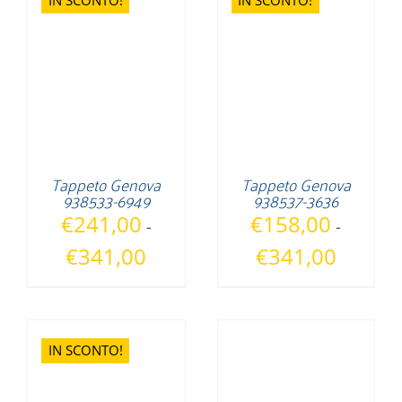
a
€341,00
Tappeto Genova
Tappeto Genova
938533-6949
938537-3636
€
241,00
€
158,00
-
-
Fascia
Fascia
€
341,00
€
341,00
di
di
prezzo:
prezzo:
da
da
€241,00
€158,00
IN SCONTO!
a
a
€341,00
€341,00