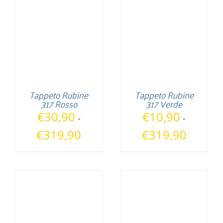
€10,90
€10,90
a
a
€319,90
€319,90
Tappeto Rubine
Tappeto Rubine
317 Rosso
317 Verde
€
30,90
€
10,90
-
-
Fascia
Fascia
€
319,90
€
319,90
di
di
prezzo:
prezzo:
da
da
€30,90
€10,90
a
a
€319,90
€319,90