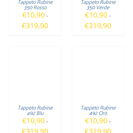
Tappeto Rubine
Tappeto Rubine
350 Rosso
350 Verde
€
10,90
€
10,90
-
-
Fascia
Fascia
€
319,90
€
319,90
di
di
prezzo:
prezzo:
da
da
€10,90
€10,90
a
a
€319,90
€319,90
Tappeto Rubine
Tappeto Rubine
492 Blu
492 Oro
€
10,90
€
10,90
-
-
Fascia
Fascia
€
319,90
€
319,90