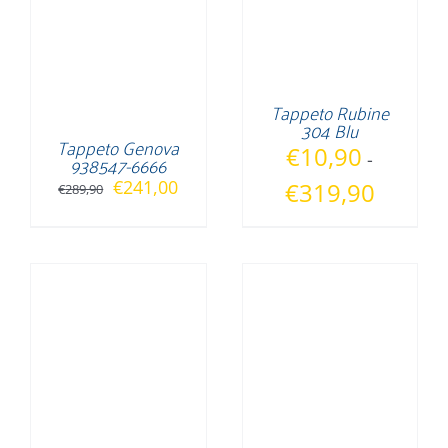
Tappeto Rubine
304 Blu
Tappeto Genova
€
10,90
-
938547-6666
Il
Il
€
241,00
Fascia
€
319,90
€
289,90
prezzo
prezzo
di
originale
attuale
prezzo:
era:
è:
da
€289,90.
€241,00.
€10,90
a
€319,90