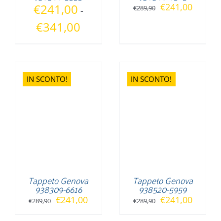
Il
Il
€
241,00
€
241,00
€
289,90
-
prezzo
prezzo
Fascia
€
341,00
originale
attuale
di
era:
è:
prezzo:
€289,90.
€241,0
da
€241,00
IN SCONTO!
IN SCONTO!
a
€341,00
Tappeto Genova
Tappeto Genova
938309-6616
938520-5959
Il
Il
Il
Il
€
241,00
€
241,00
€
289,90
€
289,90
prezzo
prezzo
prezzo
prezzo