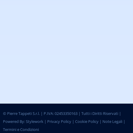
©
Pierre Tappeti S.r.l. | P.IVA: 02453350163 | Tutti i Diritti Riservati |
Powered By:
Stylework
|
Privacy Policy
|
Cookie Policy
|
Note Legali
|
Termini e Condizioni