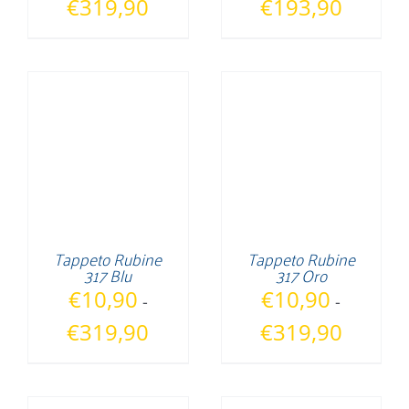
Fascia
Fascia
€
319,90
€
193,90
di
di
prezzo:
prezzo:
da
da
€10,90
€30,90
a
a
€319,90
€193,90
Tappeto Rubine
Tappeto Rubine
317 Blu
317 Oro
€
10,90
€
10,90
-
-
Fascia
Fascia
€
319,90
€
319,90
di
di
prezzo:
prezzo:
da
da