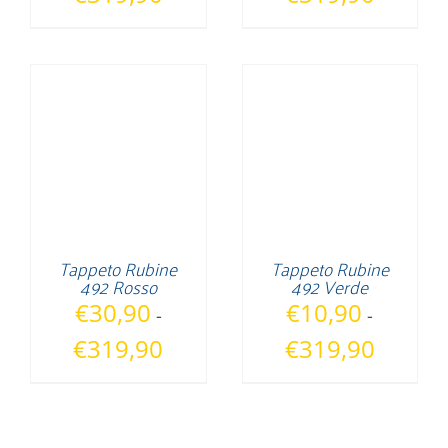
di
di
prezzo:
prezzo:
da
da
€10,90
€10,90
a
a
€319,90
€319,90
Tappeto Rubine
Tappeto Rubine
492 Rosso
492 Verde
€
30,90
€
10,90
-
-
Fascia
Fascia
€
319,90
€
319,90
di
di
prezzo:
prezzo:
da
da