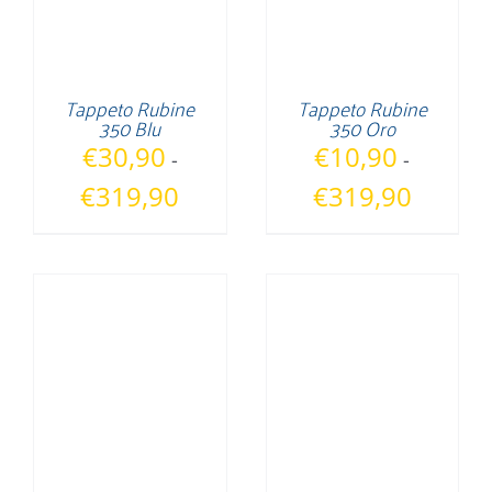
Tappeto Rubine
Tappeto Rubine
350 Blu
350 Oro
€
30,90
€
10,90
-
-
Fascia
Fascia
€
319,90
€
319,90
di
di
prezzo:
prezzo:
da
da
€30,90
€10,90
a
a
€319,90
€319,90