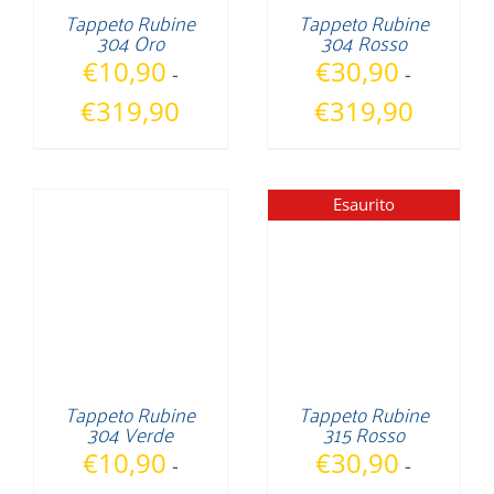
Tappeto Rubine
Tappeto Rubine
304 Oro
304 Rosso
€
10,90
€
30,90
-
-
Fascia
Fascia
€
319,90
€
319,90
di
di
prezzo:
prezzo:
da
da
Esaurito
€10,90
€30,90
a
a
€319,90
€319,90
Tappeto Rubine
Tappeto Rubine
304 Verde
315 Rosso
€
10,90
€
30,90
-
-