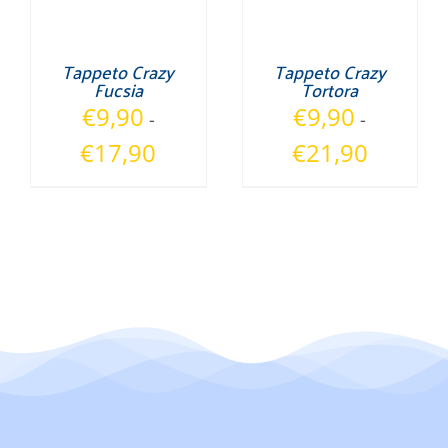
Tappeto Crazy
Tappeto Crazy
Fucsia
Tortora
€
9,90
€
9,90
-
-
Fascia
Fascia
€
17,90
€
21,90
di
di
prezzo:
prezzo:
da
da
€9,90
€9,90
a
a
€17,90
€21,90