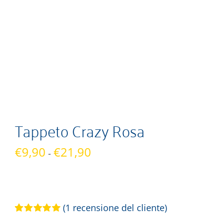
Tappeto Crazy Rosa
Fascia
€
9,90
€
21,90
-
di
prezzo:
da
€9,90
(
1
recensione del cliente)
a
Valutato
1