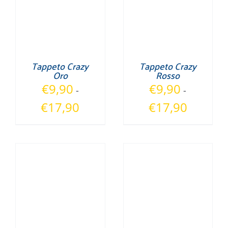
Tappeto Crazy
Tappeto Crazy
Oro
Rosso
€
9,90
€
9,90
-
-
Fascia
Fascia
€
17,90
€
17,90
di
di
prezzo:
prezzo:
da
da
€9,90
€9,90
a
a
€17,90
€17,90