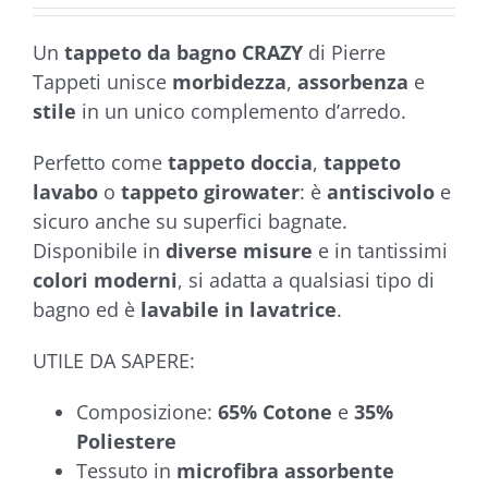
€21,90
5.00
su 5 su
base di
Un
tappeto da bagno CRAZY
di Pierre
recensioni
Tappeti unisce
morbidezza
,
assorbenza
e
stile
in un unico complemento d’arredo.
Perfetto come
tappeto doccia
,
tappeto
lavabo
o
tappeto girowater
: è
antiscivolo
e
sicuro anche su superfici bagnate.
Disponibile in
diverse misure
e in tantissimi
colori moderni
, si adatta a qualsiasi tipo di
bagno ed è
lavabile in lavatrice
.
UTILE DA SAPERE:
Composizione:
65% Cotone
e
35%
Poliestere
Tessuto in
microfibra
assorbente