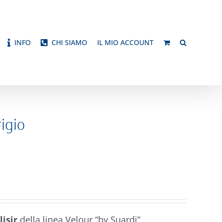
INFO
CHI SIAMO
IL MIO ACCOUNT
igio
lisir
della linea Velour “by Suardi”,