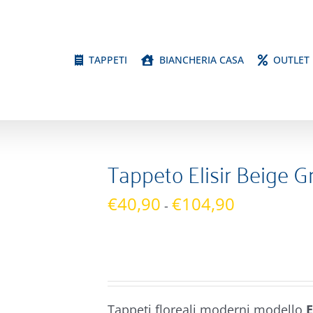
TAPPETI
BIANCHERIA CASA
OUTLET
Tappeto Elisir Beige Gr
Fascia
€
40,90
€
104,90
-
di
prezzo:
da
€40,90
a
Tappeti floreali moderni modello
E