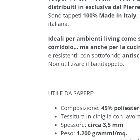
€104,90
distribuiti in esclusiva dal Pierr
Sono tappeti
100% Made in Italy
,
italiana.
Ideali per ambienti living come 
corridoio… ma anche per la cucin
e resistenti: con sottofondo
antisc
Non utilizzare il battitappeto.
UTILE DA SAPERE:
Composizione:
45% poliester
Tessitura in ciniglia con lavor
Spessore:
circa 3,5 mm
Peso:
1.200 grammi/mq.