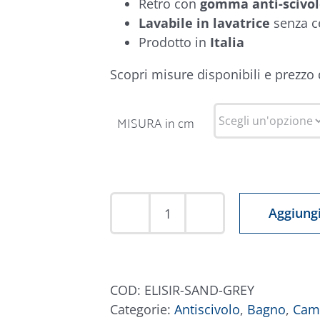
Retro con
gomma anti-scivo
Lavabile in lavatrice
senza c
Prodotto in
Italia
Scopri misure disponibili e prezzo
MISURA in cm
Aggiungi
Tappeto
Elisir
Beige
Grigio
COD:
ELISIR-SAND-GREY
quantità
Categorie:
Antiscivolo
,
Bagno
,
Cam