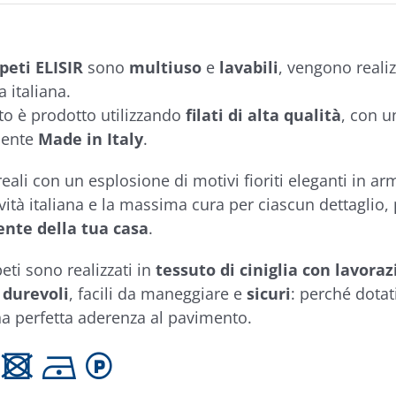
peti ELISIR
sono
multiuso
e
lavabili
, vengono realiz
a italiana.
o è prodotto utilizzando
filati di alta qualità
, con u
mente
Made in Italy
.
reali con un esplosione di motivi fioriti eleganti in a
ività italiana e la massima cura per ciascun dettaglio, 
nte della tua casa
.
eti sono realizzati in
tessuto di ciniglia con lavora
,
durevoli
, facili da maneggiare e
sicuri
: perché dotat
a perfetta aderenza al pavimento.
 U D L