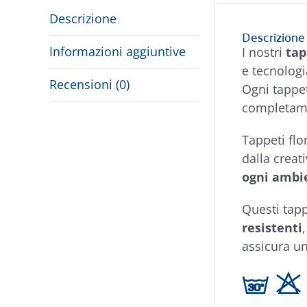
Descrizione
Descrizione
Informazioni aggiuntive
I nostri
tap
e tecnologi
Recensioni (0)
Ogni tappet
completa
Tappeti flo
dalla creat
ogni ambie
Questi tapp
resistenti
assicura un
g H