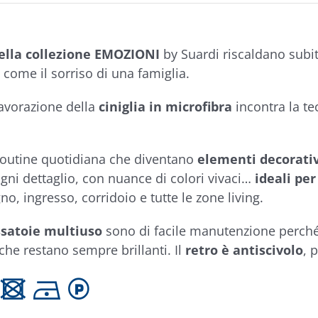
ella collezione EMOZIONI
by Suardi riscaldano subi
 come il sorriso di una famiglia.
lavorazione della
ciniglia in microfibra
incontra la te
 routine quotidiana che diventano
elementi decorativ
 ogni dettaglio, con nuance di colori vivaci…
ideali pe
no, ingresso, corridoio e tutte le zone living.
satoie multiuso
sono di facile manutenzione perch
che restano sempre brillanti. Il
retro è antiscivolo
, 
 U D L