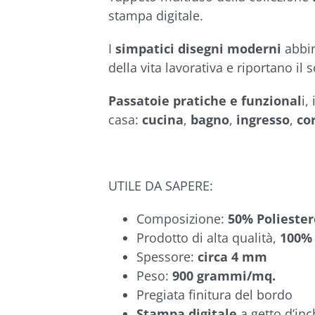
€54,90
stampa digitale.
I
simpatici disegni moderni
abbin
della vita lavorativa e riportano il
Passatoie pratiche e funzional
i,
casa:
cucina
,
bagno
,
ingresso
,
co
UTILE DA SAPERE:
Composizione:
50% Poliester
Prodotto di alta qualità,
100% 
Spessore:
circa 4 mm
Peso:
900 grammi/mq.
Pregiata finitura del bordo
Stampa digitale
a getto d’inc