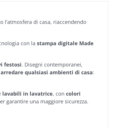
to l’atmosfera di casa, riaccendendo
cnologia con la
stampa digitale Made
i festosi
. Disegni contemporanei,
r arredare qualsiasi ambienti di casa
:
é
lavabili in lavatrice
, con
colori
per garantire una maggiore sicurezza.