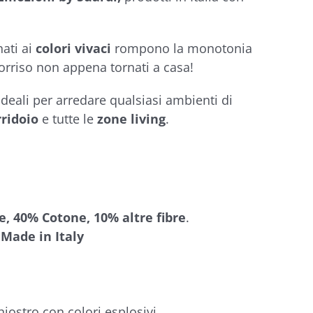
ati ai
colori vivaci
rompono la monotonia
 sorriso non appena tornati a casa!
 ideali per arredare qualsiasi ambienti di
rridoio
e tutte le
zone living
.
e, 40% Cotone, 10% altre fibre
.
Made in Italy
hiostro con colori esplosivi