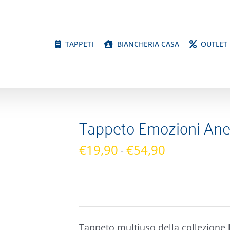
TAPPETI
BIANCHERIA CASA
OUTLET
Tappeto Emozioni An
Fascia
€
19,90
€
54,90
-
di
prezzo:
da
€19,90
a
Tappeto multiuso della collezione