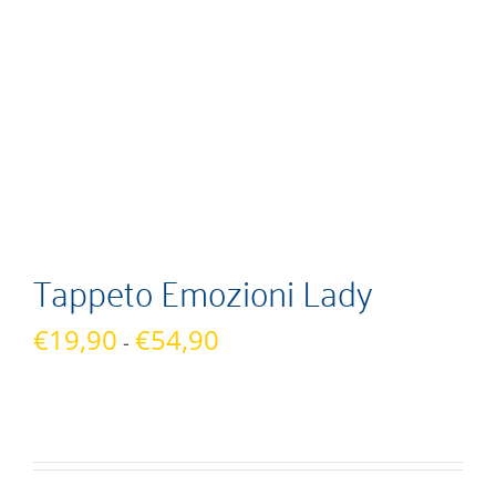
Tappeto Emozioni Lady
Fascia
€
19,90
€
54,90
-
di
prezzo:
da
€19,90
a