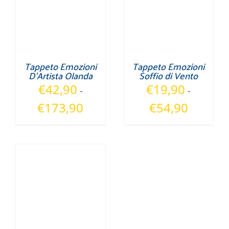
Tappeto Emozioni
Tappeto Emozioni
D’Artista Olanda
Soffio di Vento
€
42,90
€
19,90
-
-
Fascia
Fascia
€
173,90
€
54,90
di
di
prezzo:
prezzo:
da
da
€42,90
€19,90
a
a
€173,90
€54,90