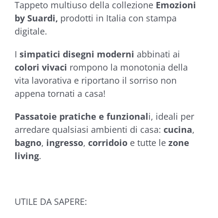
Tappeto multiuso della collezione
Emozioni
€54,90
by Suardi,
prodotti in Italia con stampa
digitale.
I
simpatici disegni moderni
abbinati ai
colori vivaci
rompono la monotonia della
vita lavorativa e riportano il sorriso non
appena tornati a casa!
Passatoie pratiche e funzional
i, ideali per
arredare qualsiasi ambienti di casa:
cucina
,
bagno
,
ingresso
,
corridoio
e tutte le
zone
living
.
UTILE DA SAPERE: