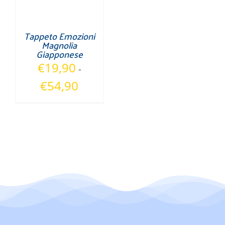
Tappeto Emozioni
Magnolia
Giapponese
€
19,90
-
Fascia
€
54,90
di
prezzo:
da
€19,90
a
€54,90