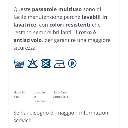
Queste
passatoie multiuso
sono di
facile manutenzione perché
lavabili in
lavatrice
, con
colori resistenti
che
restano sempre brillanti. Il
retro è
antiscivolo
, per garantire una maggiore
sicurezza.
h H U D L
Made in
Lavabile
Sottofondo
Italy
in
Antiscivolo
Lavatrice
Se hai bisogno di maggiori informazioni
scrivici: