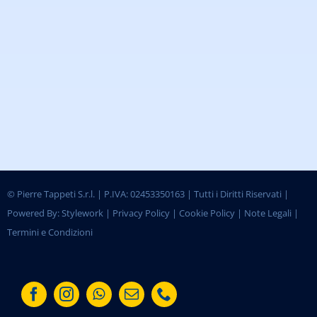
©
Pierre Tappeti S.r.l. | P.IVA: 02453350163 | Tutti i Diritti Riservati |
Powered By:
Stylework
|
Privacy Policy
|
Cookie Policy
|
Note Legali
|
Termini e Condizioni