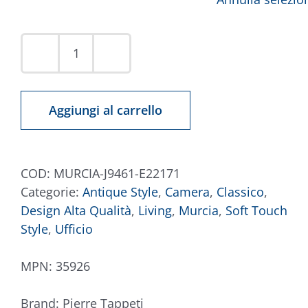
Tappeto
Murcia
J9461-
Aggiungi al carrello
E22171
quantità
COD:
MURCIA-J9461-E22171
Categorie:
Antique Style
,
Camera
,
Classico
,
Design Alta Qualità
,
Living
,
Murcia
,
Soft Touch
Style
,
Ufficio
MPN:
35926
Brand:
Pierre Tappeti