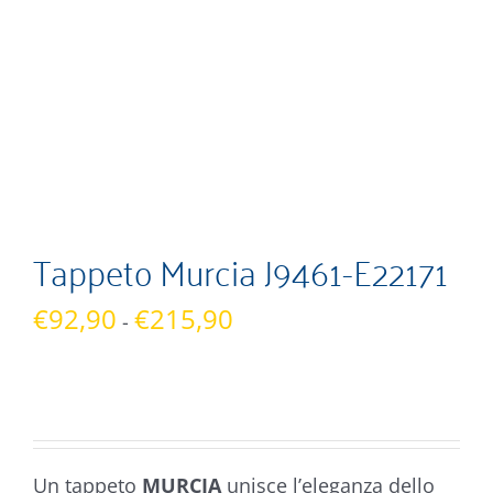
Tappeto Murcia J9461-E22171
Fascia
€
92,90
€
215,90
-
di
prezzo:
da
€92,90
a
Un tappeto
MURCIA
unisce l’eleganza dello
€215,90