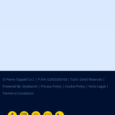
©
Pierre Tappeti S.r.l. | P.IVA: 02453350163 | Tutti i Diritti Riservati |
Powered By:
Stylework
|
Privacy Policy
|
Cookie Policy
|
Note Legali
|
Termini e Condizioni