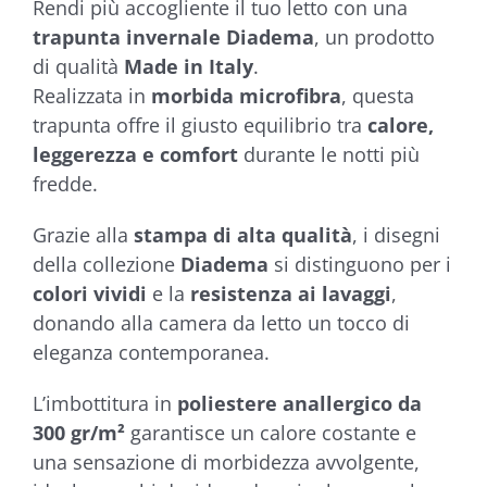
Rendi più accogliente il tuo letto con una
€39,50
trapunta invernale Diadema
, un prodotto
di qualità
Made in Italy
.
Realizzata in
morbida microfibra
, questa
trapunta offre il giusto equilibrio tra
calore,
leggerezza e comfort
durante le notti più
fredde.
Grazie alla
stampa di alta qualità
, i disegni
della collezione
Diadema
si distinguono per i
colori vividi
e la
resistenza ai lavaggi
,
donando alla camera da letto un tocco di
eleganza contemporanea.
L’imbottitura in
poliestere anallergico da
300 gr/m²
garantisce un calore costante e
una sensazione di morbidezza avvolgente,