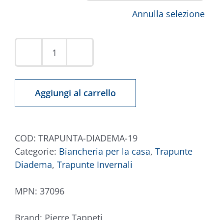
Annulla selezione
Trapunta
Diadema
#19
Aggiungi al carrello
Floreale
Multicolore
quantità
COD:
TRAPUNTA-DIADEMA-19
Categorie:
Biancheria per la casa
,
Trapunte
Diadema
,
Trapunte Invernali
MPN:
37096
Brand:
Pierre Tappeti