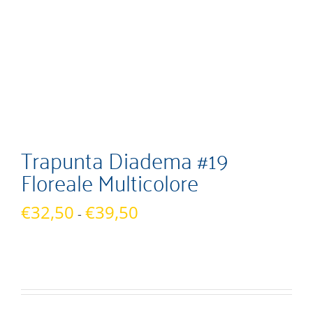
Trapunta Diadema #19
Floreale Multicolore
Fascia
€
32,50
€
39,50
-
di
prezzo:
da
€32,50
a