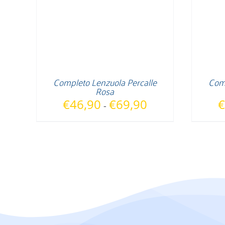
Completo Lenzuola Percalle
Comp
Rosa
Fascia
€
46,90
€
69,90
€
-
di
prezzo:
da
€46,90
a
€69,90