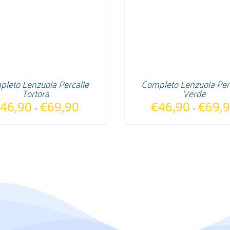
leto Lenzuola Percalle
Completo Lenzuola Per
Tortora
Verde
Fascia
46,90
€
69,90
€
46,90
€
69,
-
-
di
prezzo:
da
€46,90
a
€69,90