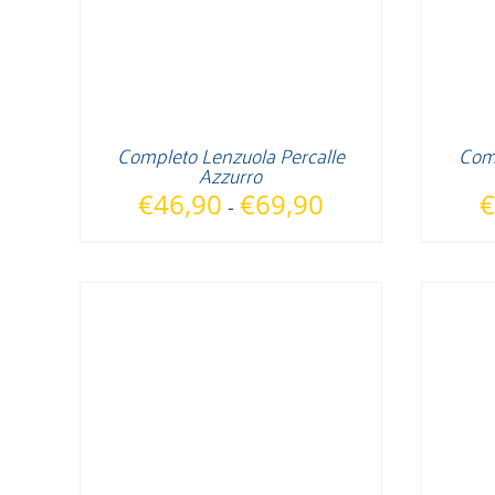
Completo Lenzuola Percalle
Comp
Azzurro
Fascia
€
46,90
€
69,90
€
-
di
prezzo:
da
€46,90
a
€69,90