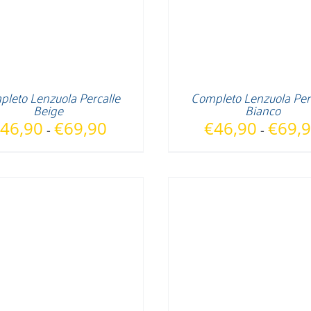
leto Lenzuola Percalle
Completo Lenzuola Per
Beige
Bianco
Fascia
46,90
€
69,90
€
46,90
€
69,
-
-
di
prezzo:
da
€46,90
a
€69,90