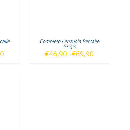
calle
Completo Lenzuola Percalle
Grigio
Fascia
Fascia
90
€
46,90
€
69,90
-
di
di
prezzo:
prezzo:
da
da
€46,90
€46,90
a
a
€69,90
€69,90