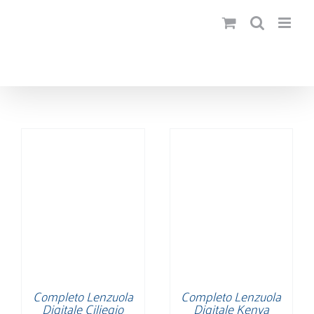
Salta
al
contenuto
Completo Lenzuola
Completo Lenzuola
Digitale Ciliegio
Digitale Kenya