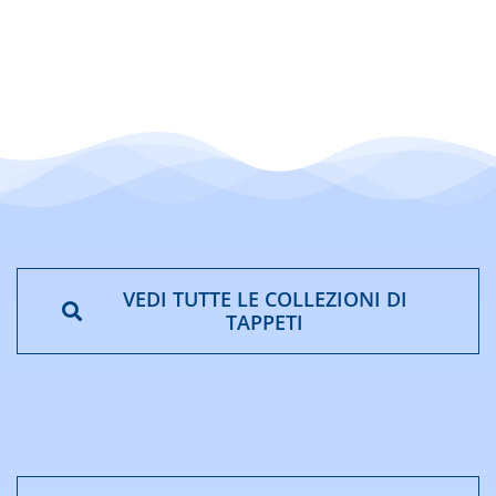
da
€29,90
a
€39,90
VEDI TUTTE LE COLLEZIONI DI
TAPPETI