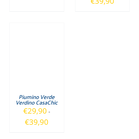
€
39,90
di
prezzo:
da
€29,90
a
€39,90
Piumino Verde
Verdino CasaChic
€
29,90
-
Fascia
€
39,90
di
prezzo: