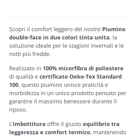
da
€29,90
a
Scopri il comfort leggero del nostro
Piumino
€39,90
double-face in due colori tinta unita
, la
soluzione ideale per le stagioni invernali e le
notti più fredde.
Realizzato in
100% micorfibra di poliestere
di qualità e
certificato Oeko-Tex Standard
100
, questo piumino unisce praticità e
morbidezza in un unico prodotto pensato per
garantire il massimo benessere durante il
riposo.
L’
imbottitura
offre il giusto
equilibrio tra
leggerezza e comfort termico
, mantenendo