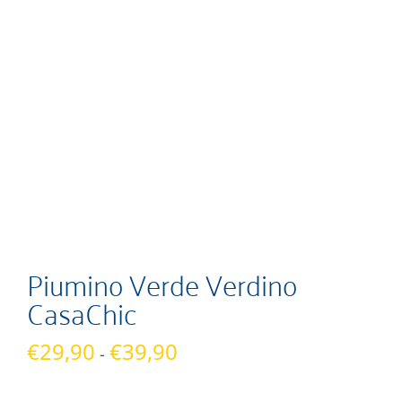
Piumino Verde Verdino
CasaChic
Fascia
€
29,90
€
39,90
-
di
prezzo: