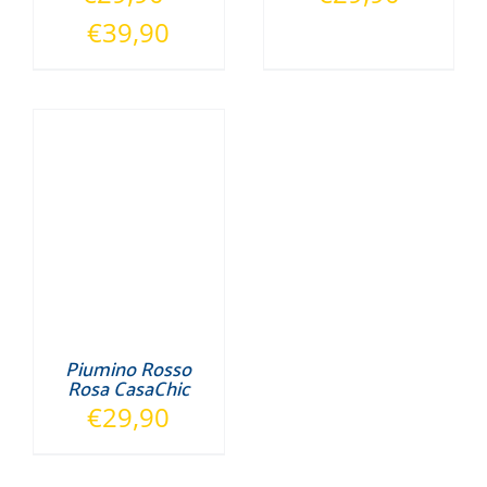
Fascia
€
39,90
di
prezzo:
da
€29,90
a
€39,90
Piumino Rosso
Rosa CasaChic
€
29,90